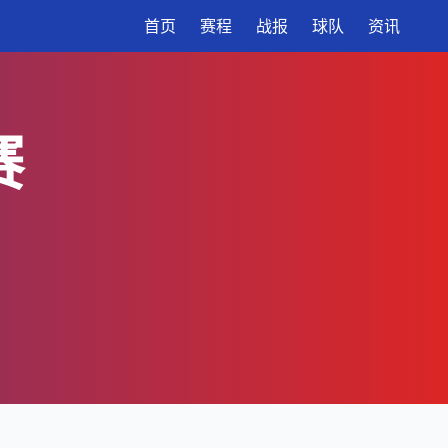
首页
赛程
战报
球队
资讯
赛