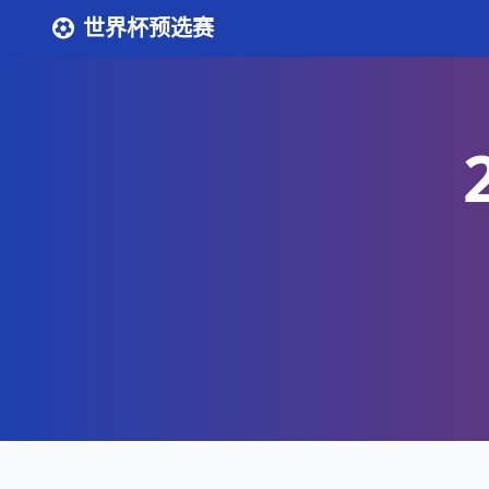
世界杯预选赛