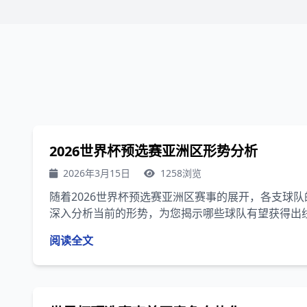
2026世界杯预选赛亚洲区形势分析
2026年3月15日
1258浏览
随着2026世界杯预选赛亚洲区赛事的展开，各支球
深入分析当前的形势，为您揭示哪些球队有望获得出线资
阅读全文